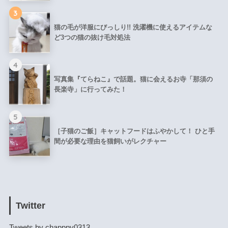
3
猫の毛が洋服にびっしり!! 洗濯機に使えるアイテムな
ど3つの猫の抜け毛対処法
4
写真集『てらねこ』で話題。猫に会えるお寺「那須の
長楽寺」に行ってみた！
5
［子猫のご飯］キャットフードはふやかして！ ひと手
間が必要な理由を猫飼いがレクチャー
Twitter
Tweets by chapppy0313