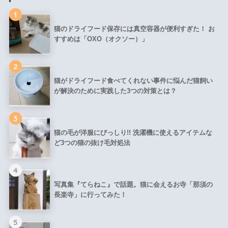
1
猫のドライフード保存には真空容器が便利すぎた！ お
すすめは「OXO（オクソー）」
2
猫がドライフード食べてくれない事件に悩んだ猫飼い
が解決のために実践した3つの対策とは？
3
猫の毛が洋服にびっしり!! 洗濯機に使えるアイテムな
ど3つの猫の抜け毛対処法
4
写真集『てらねこ』で話題。猫に会えるお寺「那須の
長楽寺」に行ってみた！
5